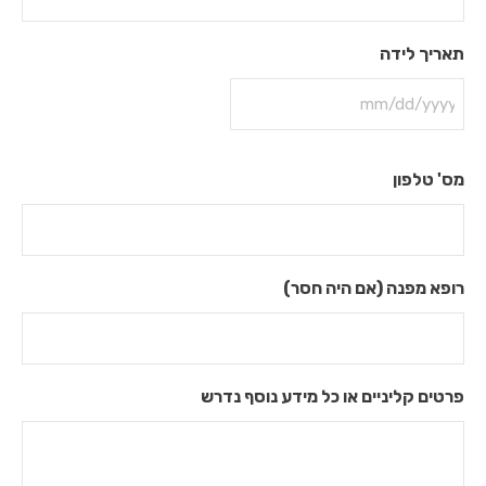
מידע כללי
תאריך לידה
- היסטורית המעבדה
- תעודות המעבדה
- רשימת המומחים
מס' טלפון
- Cookie Policy
רופא מפנה (אם היה חסר)
מדיניות פרטיות
03-6425949
פרטים קליניים או כל מידע נוסף נדרש