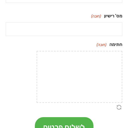
מס' רישיון
(חובה)
חתימה
(חובה)