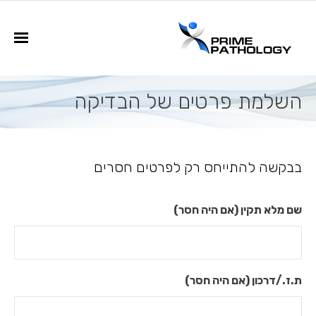
פתח סרגל נגישות
שירותים
השלמת פרטים של הבדיקה
- בקשה לחוות דעת שנייה (רוויזיה)
בבקשה להתייחס רק לפרטים חסרים
טפסים
- טופס היסטופתולוגיה
שם מלא תקין (אם היה חסר)
- טופס ציטולוגיה
- קישורי תשלום
ת.ז./דרכון (אם היה חסר)