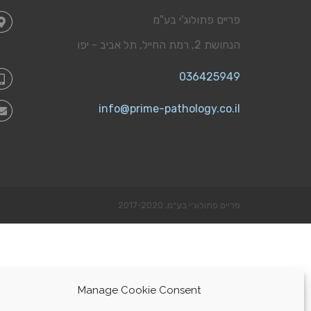
פריים פתולוג'י בע"מ
הנחושת 2, רמת החייל, תל אביב - יפו
036425949
info@prime-pathology.co.il
פריים פתולוג׳י בע״מ, 2017-2020
Manage Cookie Consent