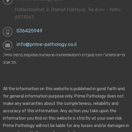
HaNechoshet 2, Ramat HaHayal, Tel Aviv - Yaffo,
Lab's History
6971067
Certificates
036425949
Our Pathologists
info@prime-pathology.co.il
פריים פתולוג'י הינה מעבדת להיסטופתולוגיה וציטולוגיה ממוקמת ברמת החייל,
- Cookie Policy
תל אביב.
מדיניות פרטיות
03-6425949
All the information on this website is published in good faith and
for general information purpose only. Prime Pathology does not
make any warranties about the completeness, reliability and
accuracy of this information. Any action you take upon the
information you find on this website is strictly at your own risk.
Prime Pathology will not be liable for any losses and/or damages in