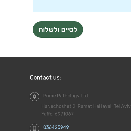
Contact us:
Prime Pathology Ltd.
HaNechoshet 2, Ramat HaHayal, Tel Aviv
Yaffo, 6971067
036425949