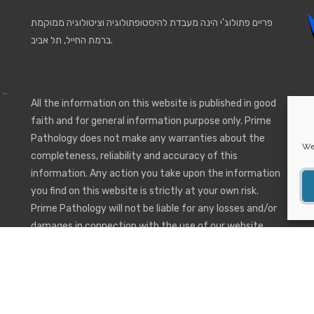
פריים פתולוג'י הינה מעבדת להיסטופתולוגיה וציטולוגיה ממוקמת
ברמת החייל, תל אביב.
 -
All the information on this website is published in good
faith and for general information purpose only. Prime
Pathology does not make any warranties about the
We 
completeness, reliability and accuracy of this
information. Any action you take upon the information
you find on this website is strictly at your own risk.
Prime Pathology will not be liable for any losses and/or
damages in connection with the use of our website.
Services
Or