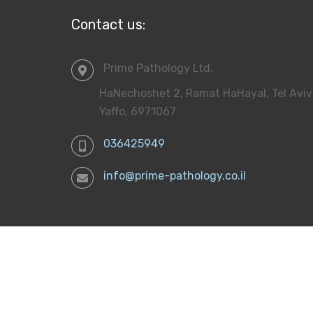
Contact us:
Prime Pathology Ltd.
HaNechoshet 2, Ramat HaHayal, Tel Aviv
Yaffo, 6971067
036425949
info@prime-pathology.co.il
2017-2021, Prime Pathology Ltd.