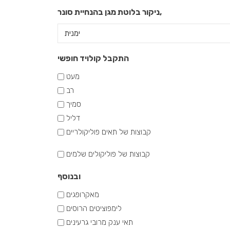
ניקור בלוטת מגן בהנחיית סונר,
התקבל קולויד חופשי
מעט
רב
סמיך
דליל
קבוצות של תאים פוליקולריים
קבוצות
קבוצות של פוליקולים שלמים
של
ובנוסף
פוליקולים
מאקרופגים
שלמים
לימפוציטים הרוסים
תאי ענק מרובי גרעינים