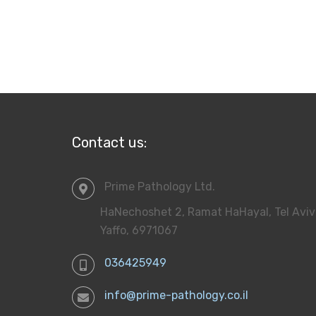
Contact us:
Prime Pathology Ltd.
HaNechoshet 2, Ramat HaHayal, Tel Aviv
Yaffo, 6971067
036425949
info@prime-pathology.co.il