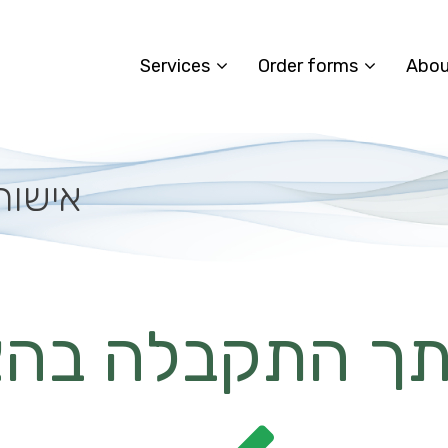
Services
Order forms
Abou
אישור